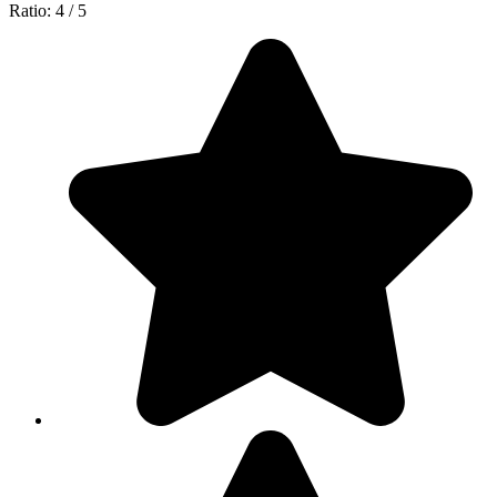
Ratio:
4
/
5