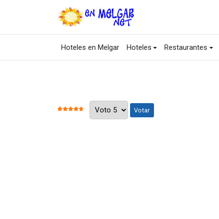
Hoteles en Melgar
Hoteles
Restaurantes
Por favor, vote
RATIO:
5
/
5