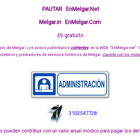
PAUTAR EnMelgar.Net
Melgar.in EnMelgar.Com
E
s gratuito
pio de Melgar: Los avisos publicitarios
corrientes
en la WEB “EnMelgar.net” Gu
oteleros y prestadores de servicios turísticos de Melgar.
Cautela con los imit
3102547728
 pueden contribuir con un valor anual módico para pagar los de