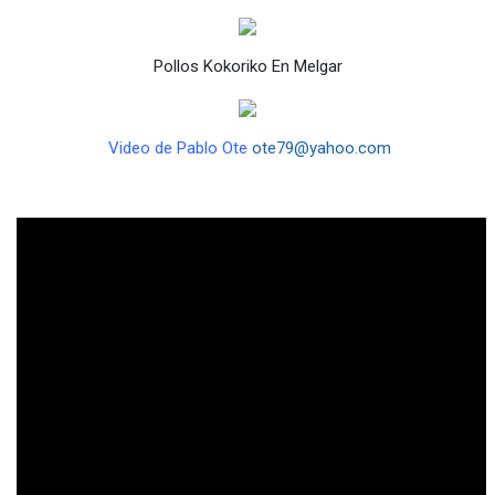
Pollos Kokoriko En Melgar
Video de Pablo Ote
ote79@yahoo.com