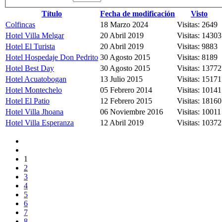
Título
Fecha de modificación
Visto
Colfincas
18 Marzo 2024
Visitas: 2649
Hotel Villa Melgar
20 Abril 2019
Visitas: 14303
Hotel El Turista
20 Abril 2019
Visitas: 9883
Hotel Hospedaje Don Pedrito
30 Agosto 2015
Visitas: 8189
Hotel Best Day
30 Agosto 2015
Visitas: 13772
Hotel Acuatobogan
13 Julio 2015
Visitas: 15171
Hotel Montechelo
05 Febrero 2014
Visitas: 10141
Hotel El Patio
12 Febrero 2015
Visitas: 18160
Hotel Villa Jhoana
06 Noviembre 2016
Visitas: 10011
Hotel Villa Esperanza
12 Abril 2019
Visitas: 10372
1
2
3
4
5
6
7
8