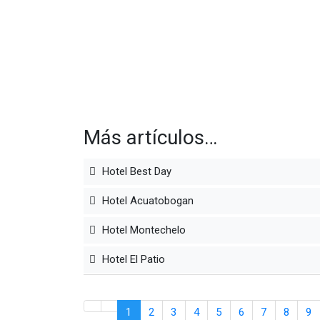
Más artículos…
Hotel Best Day
Hotel Acuatobogan
Hotel Montechelo
Hotel El Patio
1
2
3
4
5
6
7
8
9