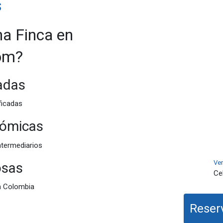
s
na Finca en
com?
cadas
ficadas
nómicas
ntermediarios
Ver
osas
Cel
n Colombia
Reserv