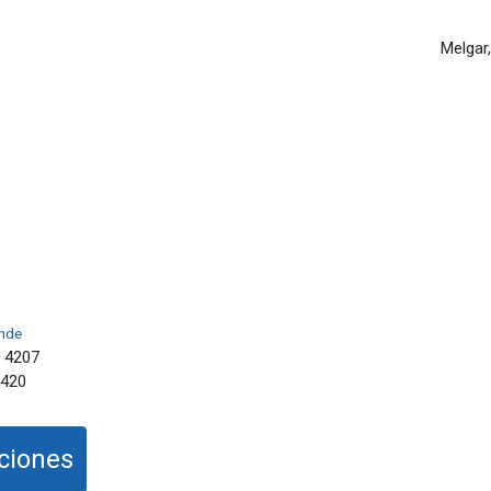
Melgar
ande
 4207
3420
aciones