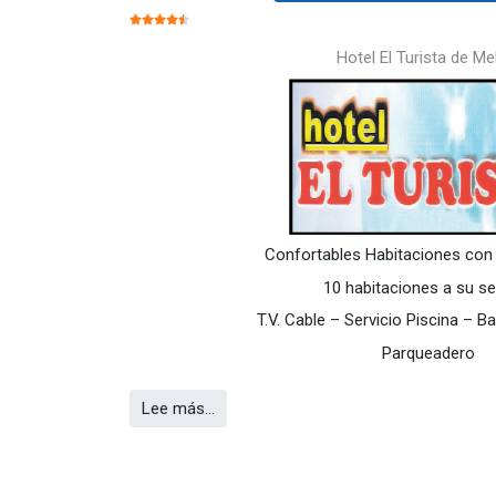
RATIO:
4.5
/
5
Hotel El Turista de Me
Confortables Habitaciones con
10 habitaciones a su se
T.V. Cable – Servicio Piscina – B
Parqueadero
Lee más…