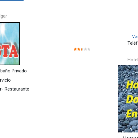
lgar
Ver
Teléf
RATIO:
2.5
/
5
Hote
 baño Privado
rvicio
ar- Restaurante