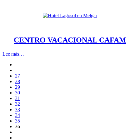
CENTRO VACACIONAL
CAFAM
Lee más…
27
28
29
30
31
32
33
34
35
36