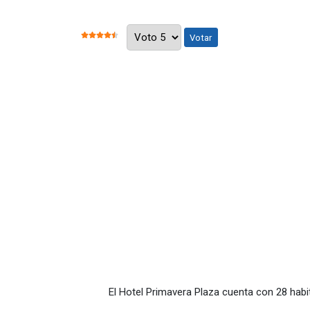
Por favor, vote
RATIO:
4.5
/
5
El Hotel Primavera Plaza cuenta con 28 ha