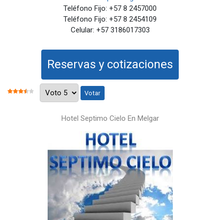
Teléfono Fijo:
+57 8 2457000
Teléfono Fijo:
+57 8 2454109
Celular:
+57 3186017303
Reservas y cotizaciones
Por favor, vote
RATIO:
3.5
/
5
Hotel Septimo Cielo En Melgar