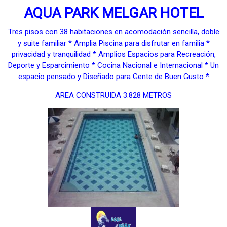
AQUA PARK MELGAR HOTEL
Tres pisos con 38 habitaciones en acomodación sencilla, doble
y suite familiar * Amplia Piscina para disfrutar en familia *
privacidad y tranquilidad * Amplios Espacios para Recreación,
Deporte y Esparcimiento * Cocina Nacional e Internacional * Un
espacio pensado y Diseñado para Gente de Buen Gusto *
AREA CONSTRUIDA 3.828 METROS